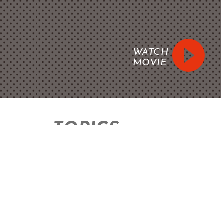
WATCH
MOVIE
TOPICS
一覧を見る
NEWS
2026/08/07
２０２６年度いすゞ自動車全国サービス技能コンテス
ト出場者決定！